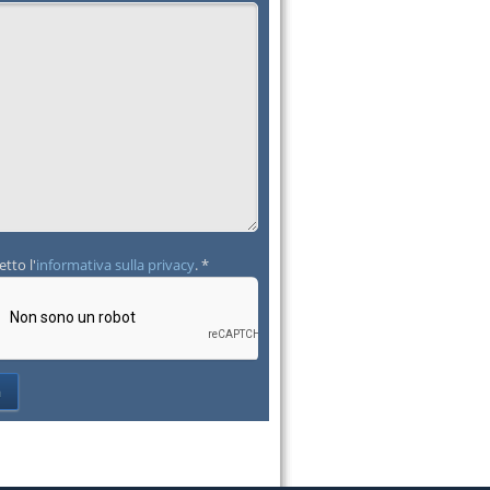
etto l'
informativa sulla privacy
. *