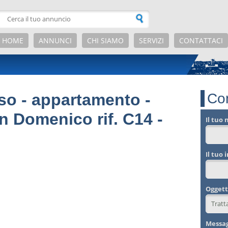
HOME
ANNUNCI
CHI SIAMO
SERVIZI
CONTATTACI
rso - appartamento -
Con
an Domenico rif. C14 -
Il tuo
Il tuo 
Ogget
Messa