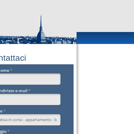
tattaci
 nome
*
indirizzo e-mail
*
to
*
ggio
*